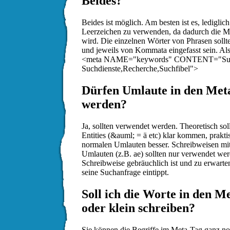
Beides?
Beides ist möglich. Am besten ist es, ledigl
Leerzeichen zu verwenden, da dadurch die Me
wird. Die einzelnen Wörter von Phrasen sollt
und jeweils von Kommata eingefasst sein. Al
<meta NAME="keywords" CONTENT="Suchma
Suchdienste,Recherche,Suchfibel">
Dürfen Umlaute in den Met
werden?
Ja, sollten verwendet werden. Theoretisch sol
Entities (&auml; = ä etc) klar kommen, praktis
normalen Umlauten besser. Schreibweisen m
Umlauten (z.B. ae) sollten nur verwendet we
Schreibweise gebräuchlich ist und zu erwarte
seine Suchanfrage eintippt.
Soll ich die Worte in den M
oder klein schreiben?
Sie können die Begriffe im Meta-Tag ganz no