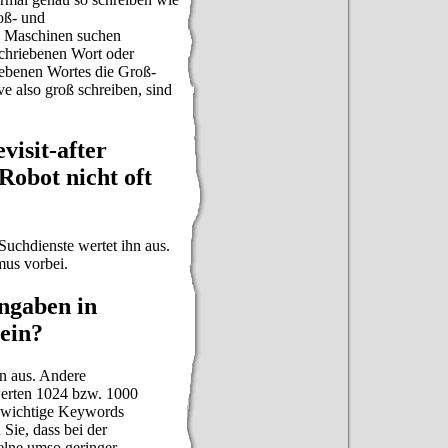
oß- und
ie Maschinen suchen
chriebenen Wort oder
riebenen Wortes die Groß-
e also groß schreiben, sind
isit-after
Robot nicht oft
Suchdienste wertet ihn aus.
us vorbei.
ngaben in
ein?
en aus. Andere
werten 1024 bzw. 1000
e wichtige Keywords
 Sie, dass bei der
elne umso geringer