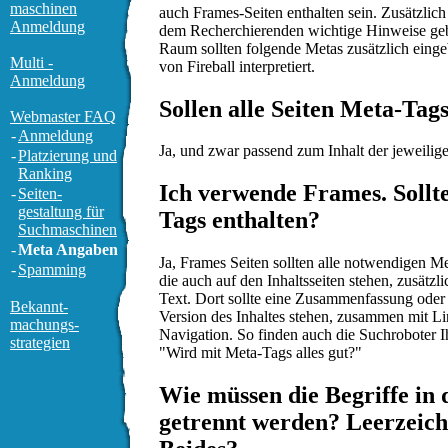
maschinen
auch Frames-Seiten enthalten sein. Zusätzlic
Anmeldung
dem Recherchierenden wichtige Hinweise geb
Raum sollten folgende Metas zusätzlich eing
Multi -
von Fireball interpretiert.
Anmeldung
Sollen alle Seiten Meta-Tag
Webmaster FAQ
-
Anmeldung
Ja, und zwar passend zum Inhalt der jeweilige
-
Platzierung und
Ranking
Ich verwende Frames. Sollt
-
Seiten-
gestaltung für
Tags enthalten?
Suchmaschinen
-
Meta Angaben
Ja, Frames Seiten sollten alle notwendigen Me
-
Spamming
die auch auf den Inhaltsseiten stehen, zusätz
Text. Dort sollte eine Zusammenfassung oder 
Bekannt-
Version des Inhaltes stehen, zusammen mit Li
machungs-
Navigation. So finden auch die Suchroboter I
strategien
"Wird mit Meta-Tags alles gut?"
Wie müssen die Begriffe in
getrennt werden? Leerzei