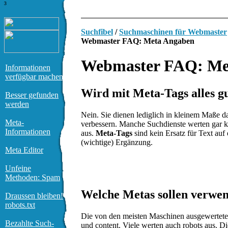
³
Suchfibel
/
Suchmaschinen für Webmaster
Webmaster FAQ: Meta Angaben
Webmaster FAQ: Me
Informationen
verfügbar machen
Wird mit Meta-Tags alles g
Besser gefunden
werden
Nein. Sie dienen lediglich in kleinem Maße d
Meta-
verbessern. Manche Suchdienste werten gar 
Informationen
aus.
Meta-Tags
sind kein Ersatz für Text auf e
(wichtige) Ergänzung.
Meta Editor
Unfeine
Methoden: Spam
Welche Metas sollen verwe
Draussen bleiben!
robots.txt
Die von den meisten Maschinen ausgewertet
Bezahlte Such-
und content. Viele werten auch robots aus. Die