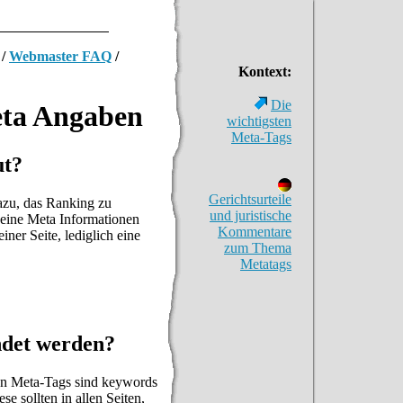
/
Webmaster FAQ
/
Kontext:
Die
ta Angaben
wichtigsten
Meta-Tags
ut?
Gerichtsurteile
azu, das Ranking zu
und juristische
keine Meta Informationen
Kommentare
iner Seite, lediglich eine
zum Thema
Metatags
ndet werden?
en Meta-Tags sind keywords
se sollten in allen Seiten,