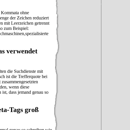
ich Kommata ohne
nge der Zeichen reduziert
en mit Leerzeichen getrennt
so zum Beispiel:
schinen,spezialisierte
as verwendet
lten die Suchdienste mit
ch ist die Trefferquote bei
it zusammengesetzten
rden, wenn diese
n ist, dass jemand genau so
eta-Tags groß
rmal genau so schreiben wie