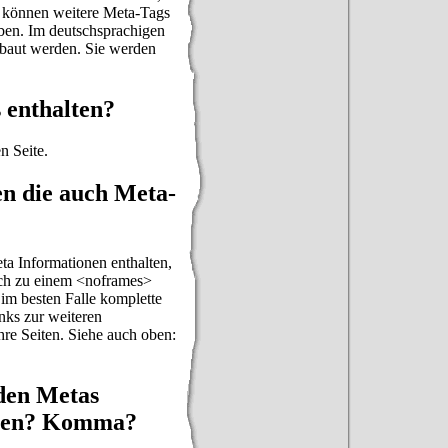
h können weitere Meta-Tags
en. Im deutschsprachigen
ebaut werden. Sie werden
s enthalten?
n Seite.
en die auch Meta-
ta Informationen enthalten,
lich zu einem <noframes>
im besten Falle komplette
nks zur weiteren
hre Seiten. Siehe auch oben:
 den Metas
chen? Komma?